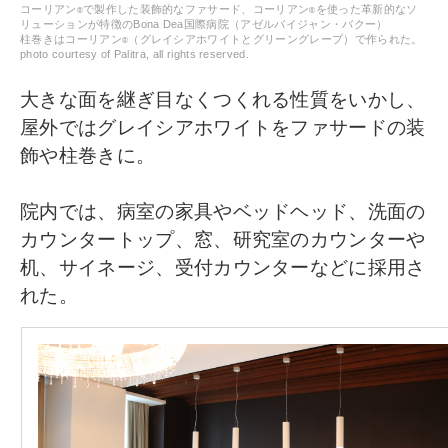
コーリアン
で製作した装飾的なファサード、コーリアン
を使った革新的なソ
®
®
リューションが特徴のBona Dea国際病院（アゼルバイジャン・バクー）
柱巻きはコーリアン
（グレイシアホワイトとグリーングレープ）で作られた。
®
photo courtesy of Palitra, all rights reserved.
大きな面を継ぎ目なくつくれる性質をいかし、
屋外ではグレイシアホワイトをファサードの装
飾や柱巻きに。
院内では、病室の家具やベッドヘッド、洗面の
カウンタートップ、窓、研究室のカウンターや
机、サイネージ、受付カウンターなどに採用さ
れた。