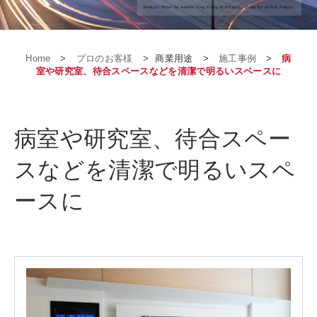
Seeko’o Hotel by Atelier King Kong Architects; photo by Arthur Pequin.
施工事例
Home
>
プロのお客様
>
商業用途
>
施工事例
>
病
室や研究室、待合スペースなどを清潔で明るいスペースに
病室や研究室、待合スペー
スなどを清潔で明るいスペ
ースに