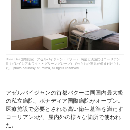
Bona Dea国際病院（アゼルバイジャン・バクー） 病室と洗面にはコーリアン
®（グレイシアホワイトとグリーングレープ）で作られた家具が備え付けられ
た。 photo courtesy of Palitra, all rights reserved
アゼルバイジャンの首都バクーに同国内最大級
の私立病院、ボナディア国際病院がオープン。
医療施設で必要とされる高い衛生基準を満たす
コーリアン
が、屋内外の様々な箇所で使われ
®
た。