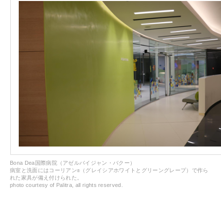
Bona Dea国際病院（アゼルバイジャン・バクー）
病室と洗面にはコーリアン
（グレイシアホワイトとグリーングレープ）で作ら
®
れた家具が備え付けられた。
photo courtesy of Palitra, all rights reserved.