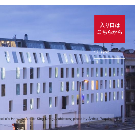
入り口は
こちらから
eko’o Hotel by Atelier King Kong Architects; photo by Arthur Pequin.