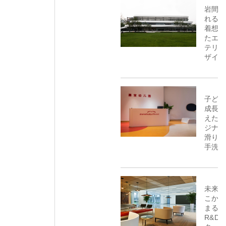
岩間を
れる水
着想を
たエク
テリア
ザイン
子ども
成長を
えたオ
ジナル
滑り台
手洗い
未来は
こから
まる〜
R&D