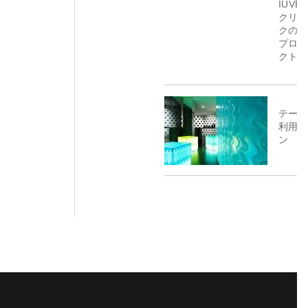
IUVE
クリニ
クの改
プロジ
クト
テーマ
利用シ
ン