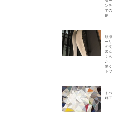
ターの
ンテリ
での使
例
航海や
ーリン
の文化
汲んで
くられ
た、揺
動くア
トワー
すべて
施工事