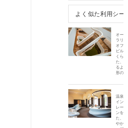
よく似た利用シー
オース
ラリア
オフィ
ビルに
くられ
た、流
るよう
形の階
温泉か
インス
レーシ
ンを得
た、し
やかな