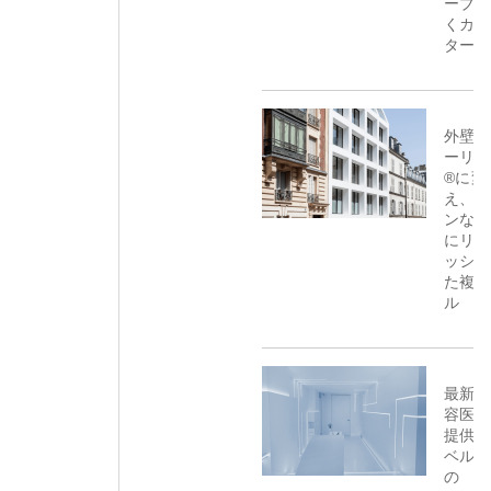
ーブを
くカウ
ター
外壁を
ーリア
®に変
え、モ
ンな印
にリフ
ッシュ
た複合
ル
最新の
容医療
提供す
ベルギ
の