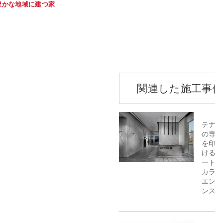
豊かな地域に建つ家
関連した施工事例
テナン
の専門
を印象
けるニ
ートラ
カラー
エント
ンス